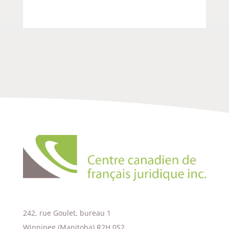
242, rue Goulet, bureau 1
Winnipeg (Manitoba) R2H 0S2